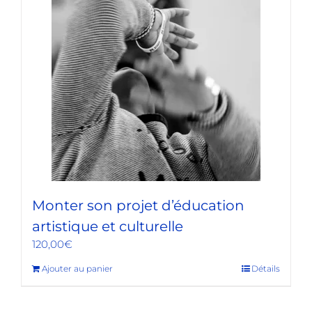
Monter son projet d’éducation
artistique et culturelle
120,00
€
Ajouter au panier
Détails