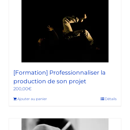
[Formation] Professionnaliser la
production de son projet
200,00
€
Ajouter au panier
Détails