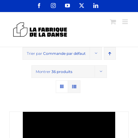
Passer
Facebook
Instagram
YouTube
X
LinkedIn
au
contenu
Trier par
Commande par défaut
Montrer
36 produits