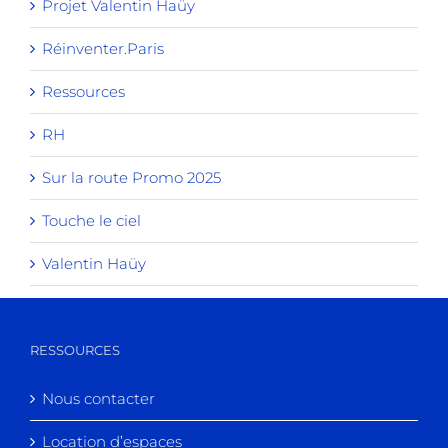
Projet Valentin Haüy
Réinventer.Paris
Ressources
RH
Sur la route Promo 2025
Touche le ciel
Valentin Haüy
RESSOURCES
Nous contacter
Location d’espaces