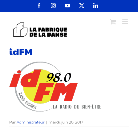
Passer
Facebook
Instagram
YouTube
X
LinkedIn
au
contenu
idFM
Par
Administrateur
|
mardi, juin 20, 2017