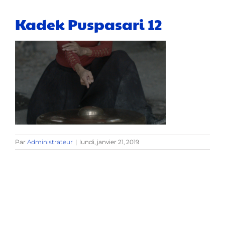
Kadek Puspasari 12
Par
Administrateur
|
lundi, janvier 21, 2019