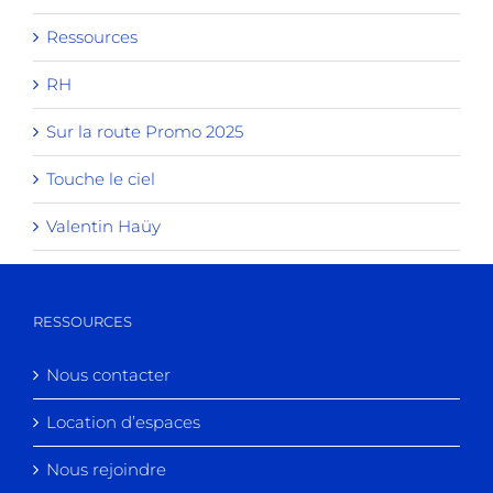
Ressources
RH
Sur la route Promo 2025
Touche le ciel
Valentin Haüy
RESSOURCES
Nous contacter
Location d’espaces
Nous rejoindre