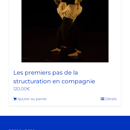
Les premiers pas de la
structuration en compagnie
120,00
€
Ajouter au panier
Détails