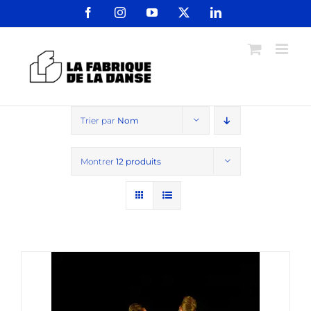
Passer
Facebook
Instagram
YouTube
X
LinkedIn
au
contenu
Trier par
Nom
Montrer
12 produits