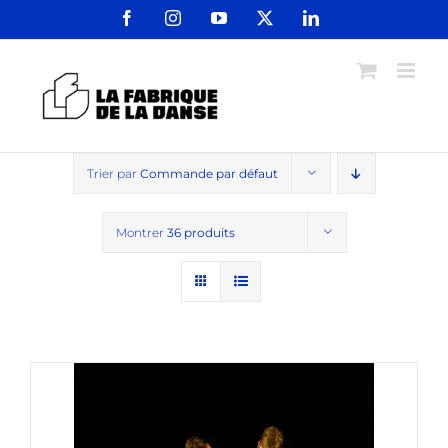
Passer
Facebook
Instagram
YouTube
X
LinkedIn
au
contenu
Trier par
Commande par défaut
Montrer
36 produits