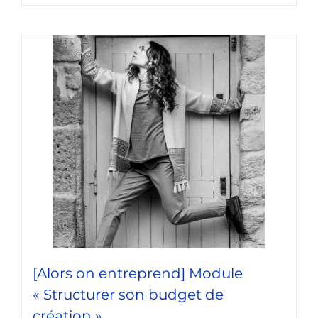
[Alors on entreprend] Module
« Structurer son budget de
création »