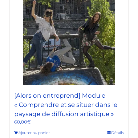
[Alors on entreprend] Module
« Comprendre et se situer dans le
paysage de diffusion artistique »
60,00
€
Ajouter au panier
Détails