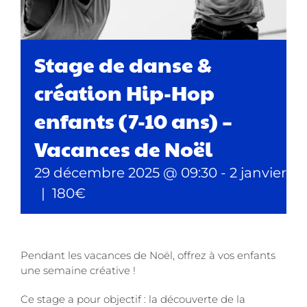
Stage de danse &
création Hip-Hop
enfants (7-10 ans) –
Vacances de Noël
29 décembre 2025 @ 09:30
-
2 janvier 2
|
180€
Pendant les vacances de Noël, offrez à vos enfants
une semaine créative !
Ce stage a pour objectif : la découverte de la