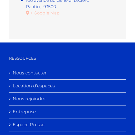
100 avenue du Général Leclerc
Pantin
,
93500
+ Google Map
RESSOURCES
Nous contacter
Location d’espaces
Nous rejoindre
Entreprise
Espace Presse