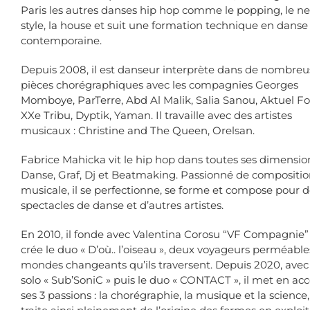
Paris les autres danses hip hop comme le popping, le n
style, la house et suit une formation technique en danse
contemporaine.
Depuis 2008, il est danseur interprète dans de nombreu
pièces chorégraphiques avec les compagnies Georges
Momboye, ParTerre, Abd Al Malik, Salia Sanou, Aktuel Fo
XXe Tribu, Dyptik, Yaman. Il travaille avec des artistes
musicaux : Christine and The Queen, Orelsan.
Fabrice Mahicka vit le hip hop dans toutes ses dimension
Danse, Graf, Dj et Beatmaking. Passionné de compositi
musicale, il se perfectionne, se forme et compose pour 
spectacles de danse et d’autres artistes.
En 2010, il fonde avec Valentina Corosu “VF Compagnie”
crée le duo « D’où.. l’oiseau », deux voyageurs perméabl
mondes changeants qu’ils traversent. Depuis 2020, avec 
solo « Sub’SoniC » puis le duo « CONTACT », il met en ac
ses 3 passions : la chorégraphie, la musique et la science,