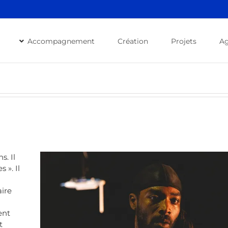
Accompagnement
Création
Projets
A
s. Il
 ». Il
aire
ent
t