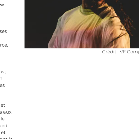
ew
ses
rce,
Crédit : VF Co
s ;
on
des
 et
es aux
le
cord
 et