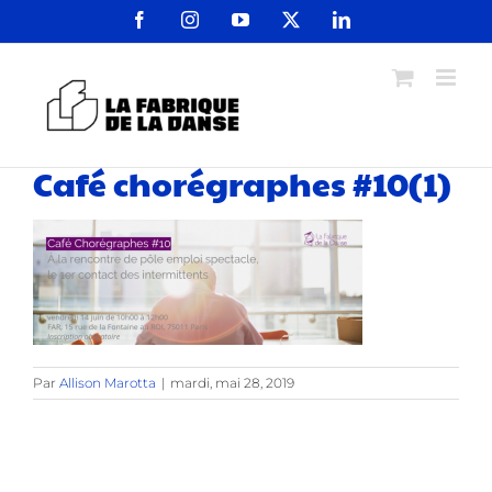
Passer
Facebook
Instagram
YouTube
X
LinkedIn
au
contenu
Café chorégraphes #10(1)
Par
Allison Marotta
|
mardi, mai 28, 2019