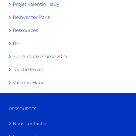
Projet Valentin Haüy
Réinventer.Paris
Ressources
RH
Sur la route Promo 2025
Touche le ciel
Valentin Haüy
RESSOURCES
Nous contacter