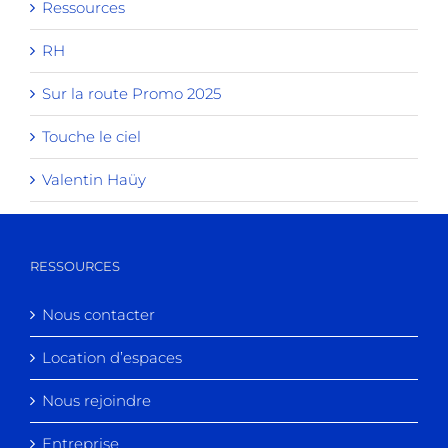
Ressources
RH
Sur la route Promo 2025
Touche le ciel
Valentin Haüy
RESSOURCES
Nous contacter
Location d’espaces
Nous rejoindre
Entreprise