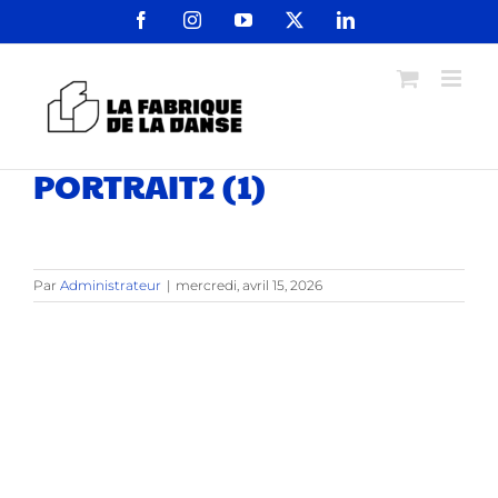
Passer
Facebook
Instagram
YouTube
X
LinkedIn
au
contenu
PORTRAIT2 (1)
Par
Administrateur
|
mercredi, avril 15, 2026