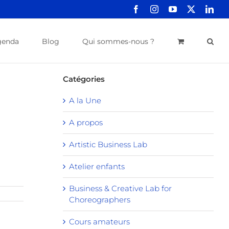
Facebook
Instagram
YouTube
X
Link
genda
Blog
Qui sommes-nous ?
Catégories
A la Une
A propos
Artistic Business Lab
Atelier enfants
Business & Creative Lab for
Choreographers
Cours amateurs