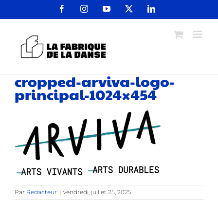
Passer
Facebook
Instagram
YouTube
X
LinkedIn
au
contenu
cropped-arviva-logo-
principal-1024×454
Par
Redacteur
|
vendredi, juillet 25, 2025