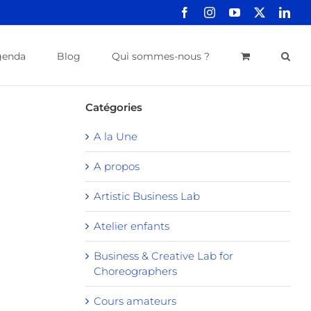
Facebook
Instagram
YouTube
X
Link
genda
Blog
Qui sommes-nous ?
Catégories
A la Une
A propos
Artistic Business Lab
Atelier enfants
Business & Creative Lab for
Choreographers
Cours amateurs