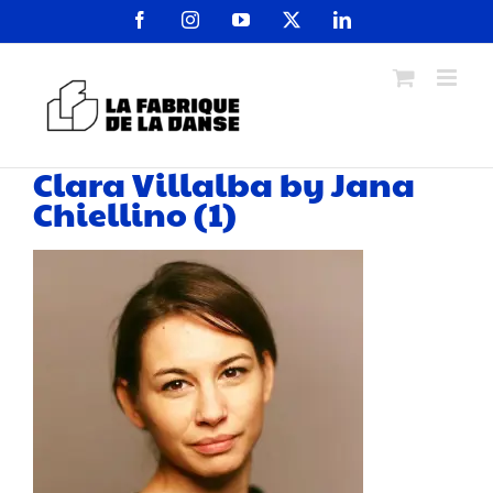
Passer
Facebook
Instagram
YouTube
X
LinkedIn
au
contenu
Clara Villalba by Jana
Chiellino (1)