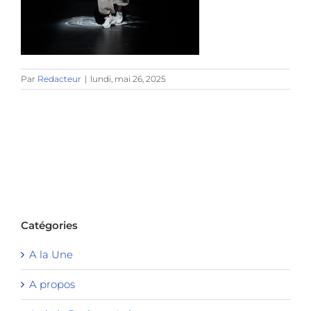
Par
Redacteur
|
lundi, mai 26, 2025
Catégories
A la Une
A propos