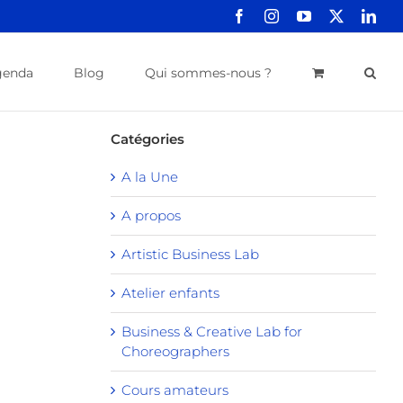
Facebook
Instagram
YouTube
X
Link
genda
Blog
Qui sommes-nous ?
Catégories
A la Une
A propos
Artistic Business Lab
Atelier enfants
Business & Creative Lab for
Choreographers
Cours amateurs