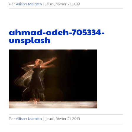
Par
Allison Marotta
|
jeudi, février 21, 2019
ahmad-odeh-705334-
unsplash
Par
Allison Marotta
|
jeudi, février 21, 2019