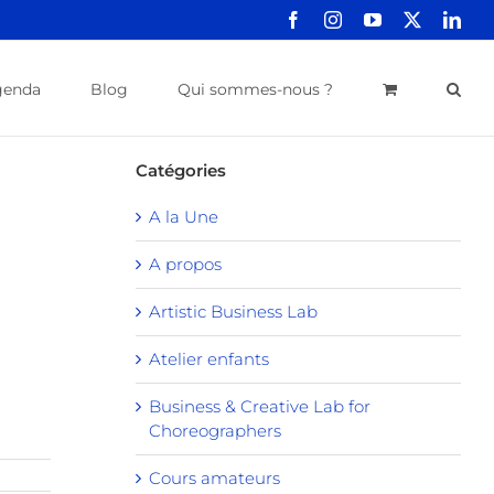
Facebook
Instagram
YouTube
X
Link
genda
Blog
Qui sommes-nous ?
Catégories
A la Une
A propos
Artistic Business Lab
Atelier enfants
Business & Creative Lab for
Choreographers
Cours amateurs