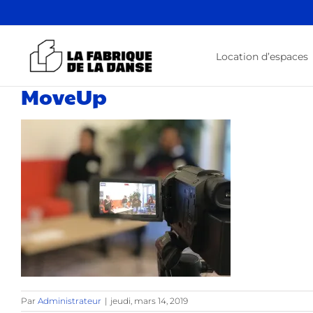
Passer
au
contenu
Location d’espaces
MoveUp
Par
Administrateur
|
jeudi, mars 14, 2019