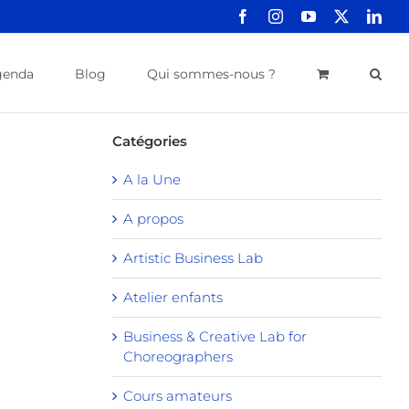
Facebook
Instagram
YouTube
X
Link
genda
Blog
Qui sommes-nous ?
Catégories
A la Une
A propos
Artistic Business Lab
Atelier enfants
Business & Creative Lab for
Choreographers
Cours amateurs