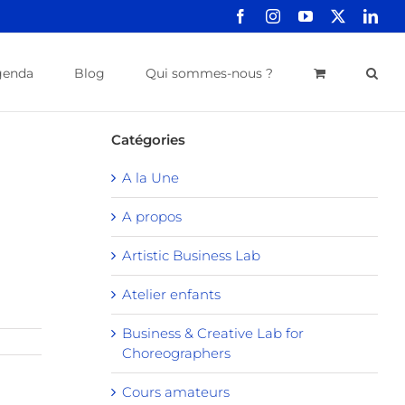
Facebook
Instagram
YouTube
X
Link
genda
Blog
Qui sommes-nous ?
Catégories
A la Une
A propos
Artistic Business Lab
Atelier enfants
Business & Creative Lab for
Choreographers
Cours amateurs