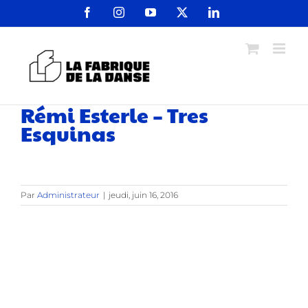
Passer
Facebook
Instagram
YouTube
X
LinkedIn
au
contenu
Rémi Esterle – Tres
Esquinas
Par
Administrateur
|
jeudi, juin 16, 2016