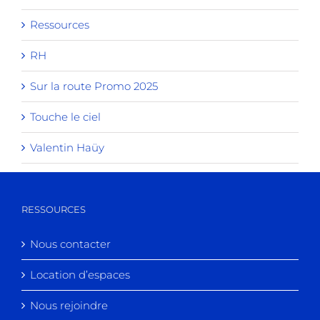
Ressources
RH
Sur la route Promo 2025
Touche le ciel
Valentin Haüy
RESSOURCES
Nous contacter
Location d’espaces
Nous rejoindre