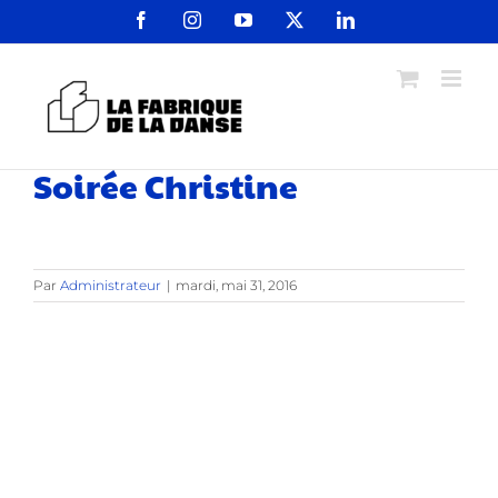
Passer
Facebook
Instagram
YouTube
X
LinkedIn
au
contenu
Soirée Christine
Par
Administrateur
|
mardi, mai 31, 2016