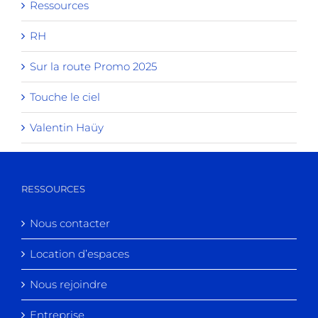
Ressources
RH
Sur la route Promo 2025
Touche le ciel
Valentin Haüy
RESSOURCES
Nous contacter
Location d’espaces
Nous rejoindre
Entreprise