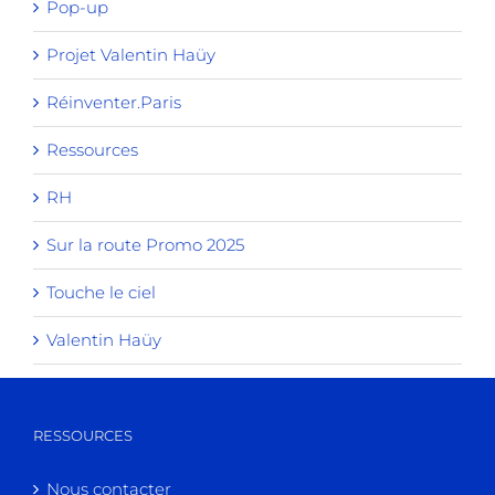
Pop-up
Projet Valentin Haüy
Réinventer.Paris
Ressources
RH
Sur la route Promo 2025
Touche le ciel
Valentin Haüy
RESSOURCES
Nous contacter