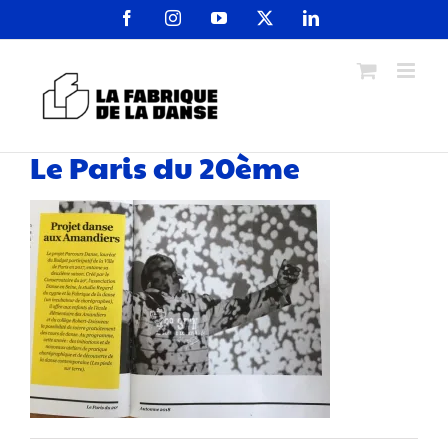
Passer
Facebook
Instagram
YouTube
X
LinkedIn
au
contenu
Le Paris du 20ème