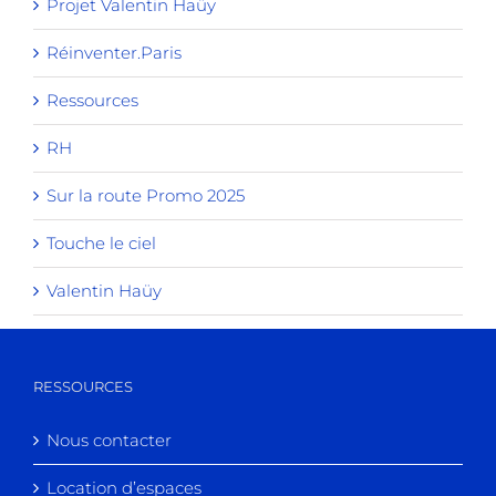
Projet Valentin Haüy
Réinventer.Paris
Ressources
RH
Sur la route Promo 2025
Touche le ciel
Valentin Haüy
RESSOURCES
Nous contacter
Location d’espaces