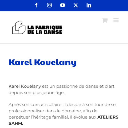
Passer
Facebook
Instagram
YouTube
X
LinkedIn
au
contenu
Karel Kouelany
Karel Kouelany
est un passionné de danse et d’art
depuis son plus jeune âge.
Après son cursus scolaire, il décide à son tour de se
professionnaliser dans le domaine, afin de
perpétuer l’héritage familial. Il évolue aux
ATELIERS
SAHM.