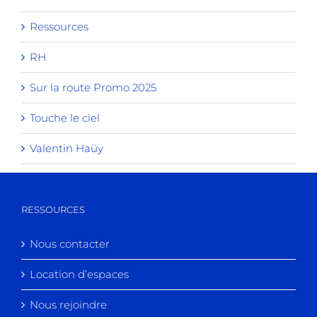
Ressources
RH
Sur la route Promo 2025
Touche le ciel
Valentin Haüy
RESSOURCES
Nous contacter
Location d’espaces
Nous rejoindre