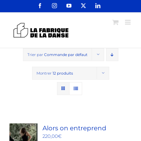
Passer
Facebook
Instagram
YouTube
X
LinkedIn
au
contenu
Trier par
Commande par défaut
Montrer
12 produits
Alors on entreprend
220,00
€