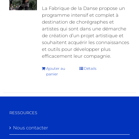
La Fabrique de la Danse propose un
programme intensif et complet à
destination de chorégraphes et
artistes qui sont dans une démarche
de création d’un projet artistique et
souhaitent acquérir les connaissances
et outils pour développer plus
efficacement leur compagnie.
Ajouter au
Détails
panier
RESSOURCES
Nous contacter