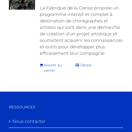
La Fabrique de la Danse propose un
programme intensif et complet à
destination de chorégraphes et
artistes qui sont dans une démarche
de création d’un projet artistique et
souhaitent acquérir les connaissances
et outils pour développer plus
efficacement leur compagnie.
Ajouter au
Détails
panier
RESSOURCES
Nous contacter