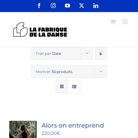
Passer
Facebook
Instagram
YouTube
X
LinkedIn
au
contenu
Trier par
Date
Montrer
36 produits
Alors on entreprend
220,00
€