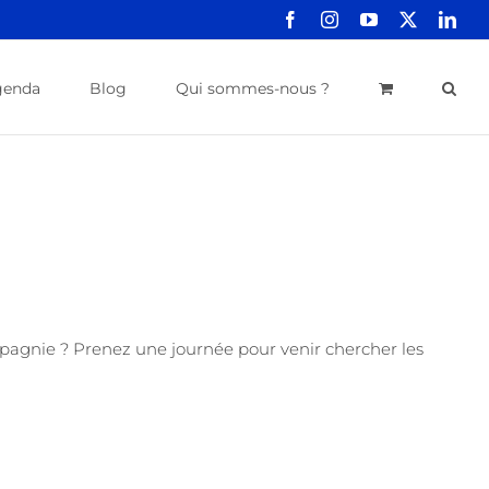
Facebook
Instagram
YouTube
X
Link
genda
Blog
Qui sommes-nous ?
mpagnie ? Prenez une journée pour venir chercher les