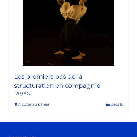
Les premiers pas de la
structuration en compagnie
120,00
€
Ajouter au panier
Détails