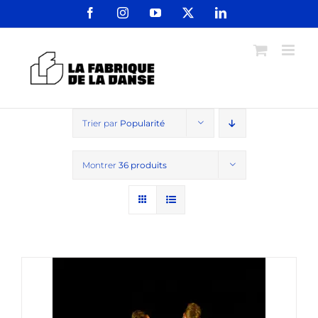
Passer
Facebook
Instagram
YouTube
X
LinkedIn
au
contenu
Trier par
Popularité
Montrer
36 produits