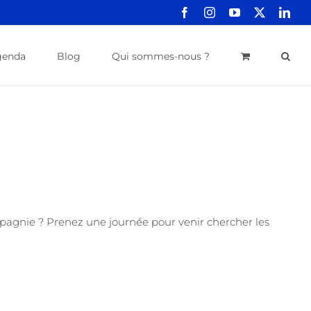
Facebook
Instagram
YouTube
X
Link
genda
Blog
Qui sommes-nous ?
mpagnie ? Prenez une journée pour venir chercher les