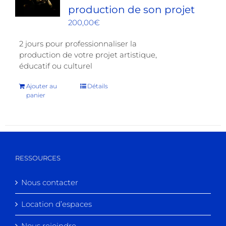
production de son projet
200,00
€
2 jours pour professionnaliser la
production de votre projet artistique,
éducatif ou culturel
Ajouter au
Détails
panier
RESSOURCES
Nous contacter
Location d’espaces
Nous rejoindre