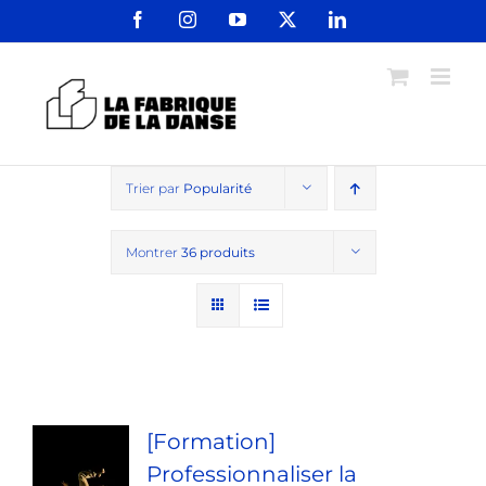
Passer
Facebook
Instagram
YouTube
X
LinkedIn
au
contenu
Trier par
Popularité
Montrer
36 produits
[Formation]
Professionnaliser la