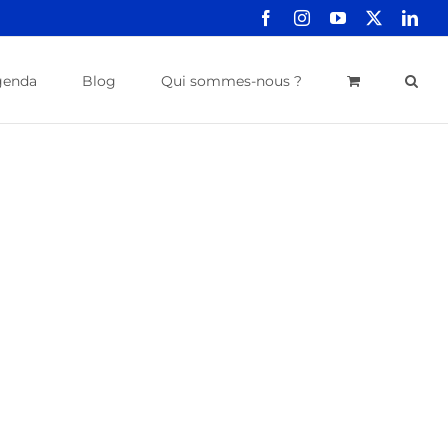
Facebook
Instagram
YouTube
X
Link
genda
Blog
Qui sommes-nous ?