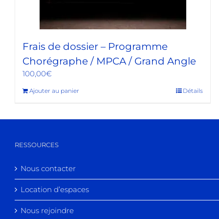
Frais de dossier – Programme
Chorégraphe / MPCA / Grand Angle
100,00
€
Ajouter au panier
Détails
RESSOURCES
Nous contacter
Location d’espaces
Nous rejoindre