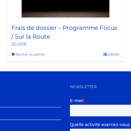
Frais de dossier – Programme Focus
/ Sur la Route
50,00
€
Ajouter au panier
Détails
NEWSLETTER