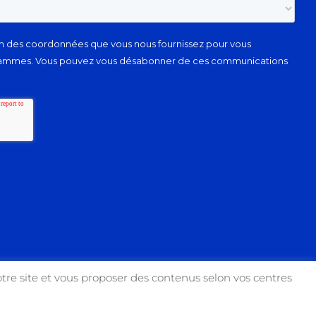
tre site et vous proposer des contenus selon vos centres
Facebook
Instagram
YouTube
X
Link