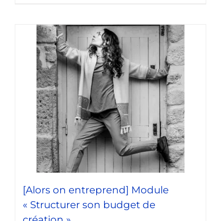
[Alors on entreprend] Module
« Structurer son budget de
création »