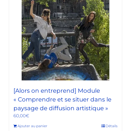
[Alors on entreprend] Module
« Comprendre et se situer dans le
paysage de diffusion artistique »
60,00
€
Ajouter au panier
Détails