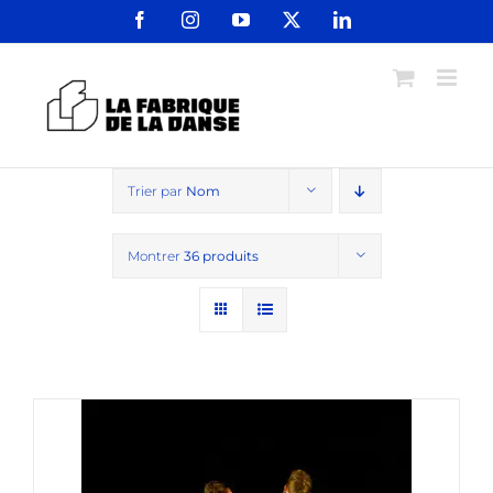
Passer
Facebook
Instagram
YouTube
X
LinkedIn
au
contenu
Trier par
Nom
Montrer
36 produits