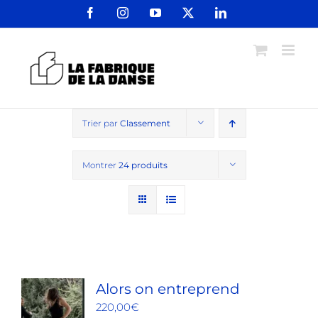
Passer
Facebook
Instagram
YouTube
X
LinkedIn
au
contenu
Trier par
Classement
Montrer
24 produits
Alors on entreprend
220,00
€