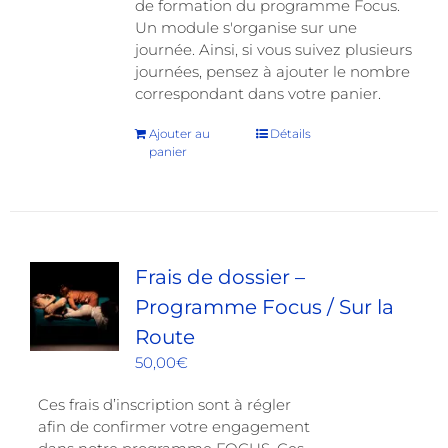
de formation du programme Focus.
Un module s'organise sur une
journée. Ainsi, si vous suivez plusieurs
journées, pensez à ajouter le nombre
correspondant dans votre panier.
Ajouter au
Détails
panier
Frais de dossier –
Programme Focus / Sur la
Route
50,00
€
Ces frais d’inscription sont à régler
afin de confirmer votre engagement