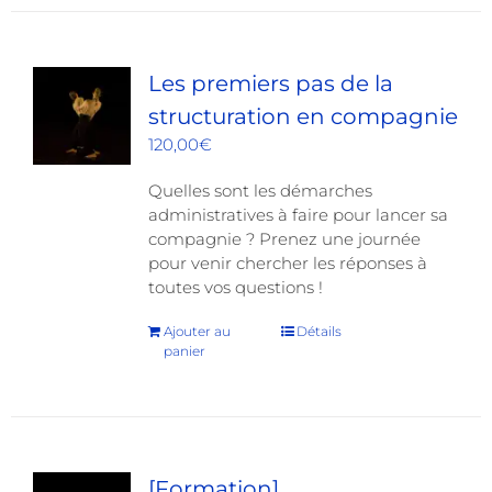
Les premiers pas de la
structuration en compagnie
120,00
€
Quelles sont les démarches
administratives à faire pour lancer sa
compagnie ? Prenez une journée
pour venir chercher les réponses à
toutes vos questions !
Ajouter au
Détails
panier
[Formation]