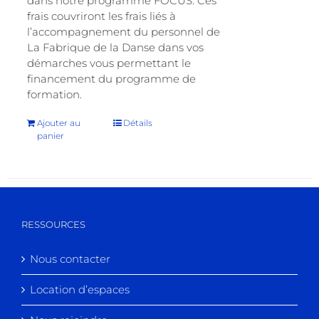
dans notre programme FOCUS. Ces
frais couvriront les frais liés à
l’accompagnement du personnel de
La Fabrique de la Danse dans vos
démarches vous permettant le
financement du programme de
formation.
Ajouter au
Détails
panier
RESSOURCES
Nous contacter
Location d’espaces