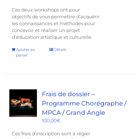
Ces deux workshops ont pour
objectifs de vous permettre d’acquérir
les connaissances et méthodes pour
concevoir et réaliser un projet
d’éducation artistique et culturelle.
Ajouter au
Détails
panier
Frais de dossier –
Programme Chorégraphe /
MPCA / Grand Angle
100,00
€
Ces frais d’inscription sont à régler