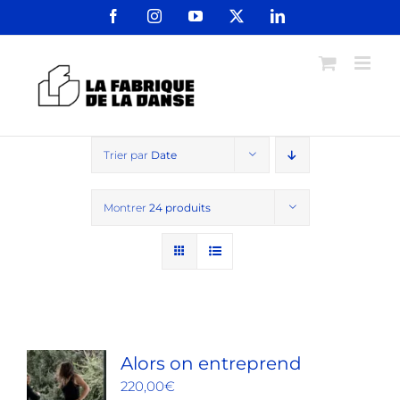
Passer
Facebook
Instagram
YouTube
X
LinkedIn
au
contenu
Trier par
Date
Montrer
24 produits
Alors on entreprend
220,00
€