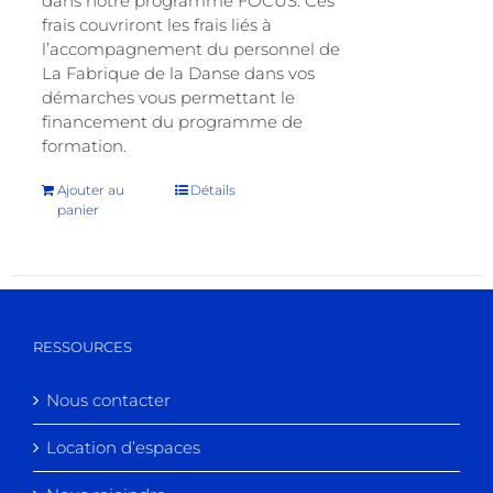
dans notre programme FOCUS. Ces
frais couvriront les frais liés à
l’accompagnement du personnel de
La Fabrique de la Danse dans vos
démarches vous permettant le
financement du programme de
formation.
Ajouter au
Détails
panier
RESSOURCES
Nous contacter
Location d’espaces