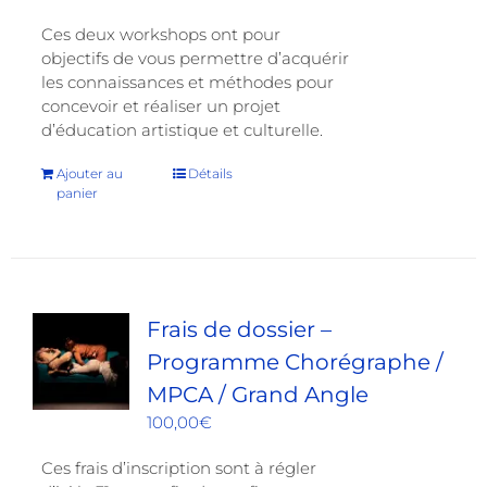
Ces deux workshops ont pour
objectifs de vous permettre d’acquérir
les connaissances et méthodes pour
concevoir et réaliser un projet
d’éducation artistique et culturelle.
Ajouter au
Détails
panier
Frais de dossier –
Programme Chorégraphe /
MPCA / Grand Angle
100,00
€
Ces frais d’inscription sont à régler