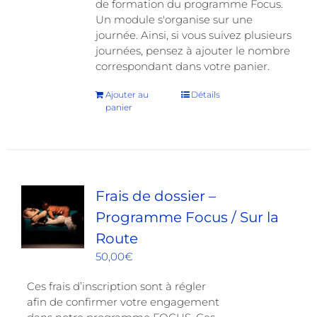
de formation du programme Focus.
Un module s'organise sur une
journée. Ainsi, si vous suivez plusieurs
journées, pensez à ajouter le nombre
correspondant dans votre panier.
Ajouter au
Détails
panier
Frais de dossier –
Programme Focus / Sur la
Route
50,00
€
Ces frais d’inscription sont à régler
afin de confirmer votre engagement