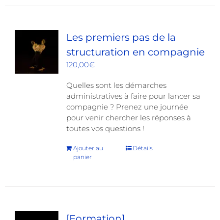
Les premiers pas de la
structuration en compagnie
120,00
€
Quelles sont les démarches
administratives à faire pour lancer sa
compagnie ? Prenez une journée
pour venir chercher les réponses à
toutes vos questions !
Ajouter au
Détails
panier
[Formation]