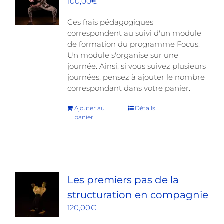
100,00
€
Ces frais pédagogiques
correspondent au suivi d'un module
de formation du programme Focus.
Un module s'organise sur une
journée. Ainsi, si vous suivez plusieurs
journées, pensez à ajouter le nombre
correspondant dans votre panier.
Ajouter au
Détails
panier
Les premiers pas de la
structuration en compagnie
120,00
€