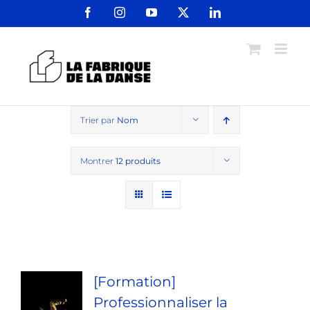
Passer
Facebook
Instagram
YouTube
X
LinkedIn
au
contenu
Trier par
Nom
Montrer
12 produits
[Formation]
Professionnaliser la