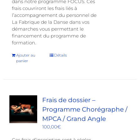
dans notre programme FOCUS. Ces
frais couvriront les frais liés à
l’accompagnement du personnel de
La Fabrique de la Danse dans vos
démarches vous permettant le
financement du programme de
formation.
Ajouter au
Détails
panier
Frais de dossier –
Programme Chorégraphe /
MPCA / Grand Angle
100,00
€
Ces frais d’inscription sont à régler