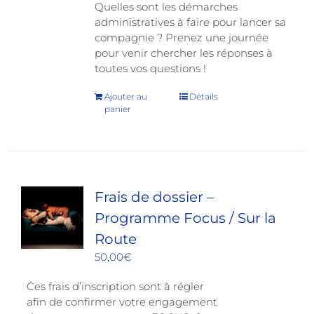
Quelles sont les démarches
administratives à faire pour lancer sa
compagnie ? Prenez une journée
pour venir chercher les réponses à
toutes vos questions !
Ajouter au
Détails
panier
Frais de dossier –
Programme Focus / Sur la
Route
50,00
€
Ces frais d’inscription sont à régler
afin de confirmer votre engagement