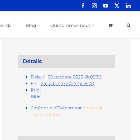
Facebook
Instagram
YouTube
X
Link
genda
Blog
Qui sommes-nous ?
Détails
Début :
20 octobre 2025 @ 09:30
Fin :
24 octobre 2025 @ 18:00
Prix :
180€
Catégorie d’Évènement:
Stage de
danse enfants