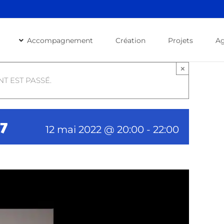
Accompagnement
Création
Projets
A
×
T EST PASSÉ.
7
12 mai 2022 @ 20:00
-
22:00