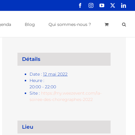
Facebook
Instagram
YouTube
X
Link
genda
Blog
Qui sommes-nous ?
Détails
Date :
12 mai 2022
Heure :
20:00 - 22:00
Site :
https://my.weezevent.com/la-
soiree-des-choregraphes-2022
Lieu