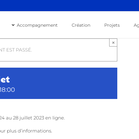
Accompagnement
Création
Projets
A
×
T EST PASSÉ.
et
 18:00
24 au 28 juillet 2023 en ligne.
ur plus d’informations.