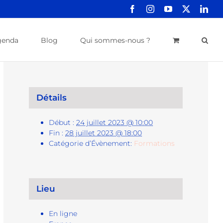
Facebook
Instagram
YouTube
X
Link
genda
Blog
Qui sommes-nous ?
Détails
Début :
24 juillet 2023 @ 10:00
Fin :
28 juillet 2023 @ 18:00
Catégorie d’Évènement:
Formations
Lieu
En ligne