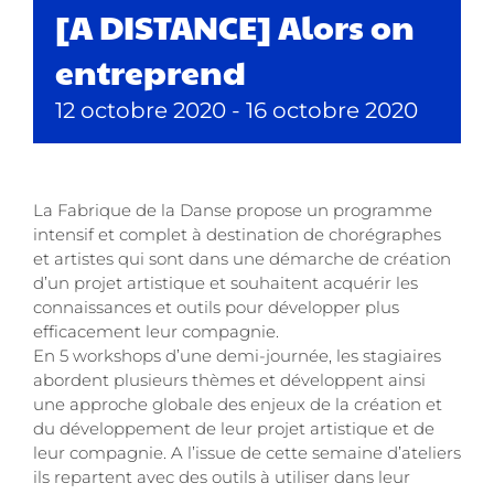
[A DISTANCE] Alors on
entreprend
12 octobre 2020
-
16 octobre 2020
La Fabrique de la Danse propose un programme
intensif et complet à destination de chorégraphes
et artistes qui sont dans une démarche de création
d’un projet artistique et souhaitent acquérir les
connaissances et outils pour développer plus
efficacement leur compagnie.
En 5 workshops d’une demi-journée, les stagiaires
abordent plusieurs thèmes et développent ainsi
une approche globale des enjeux de la création et
du développement de leur projet artistique et de
leur compagnie. A l’issue de cette semaine d’ateliers
ils repartent avec des outils à utiliser dans leur