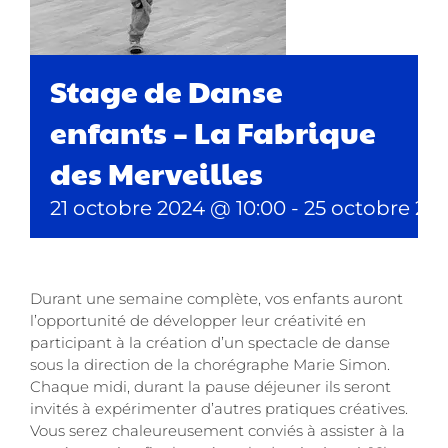
Stage de Danse
enfants – La Fabrique
des Merveilles
21 octobre 2024 @ 10:00
-
25 octobre 20
Durant une semaine complète, vos enfants auront
l’opportunité de développer leur créativité en
participant à la création d’un spectacle de danse
sous la direction de la chorégraphe Marie Simon.
Chaque midi, durant la pause déjeuner ils seront
invités à expérimenter d’autres pratiques créatives.
Vous serez chaleureusement conviés à assister à la