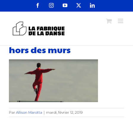
Passer
Facebook
Instagram
YouTube
X
LinkedIn
au
contenu
hors des murs
Par
Allison Marotta
|
mardi, février 12, 2019