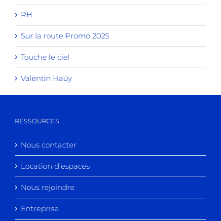
RH
Sur la route Promo 2025
Touche le ciel
Valentin Haüy
RESSOURCES
Nous contacter
Location d’espaces
Nous rejoindre
Entreprise