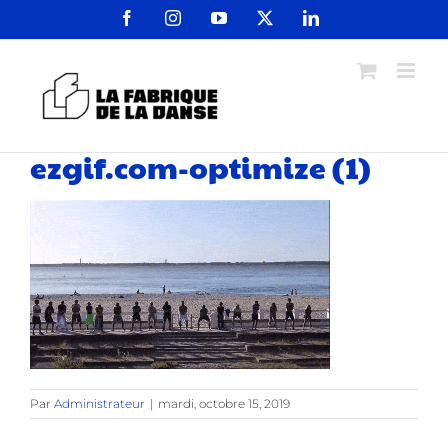
Passer
Facebook
Instagram
YouTube
X
LinkedIn
au
contenu
ezgif.com-optimize (1)
Par
Administrateur
|
mardi, octobre 15, 2019