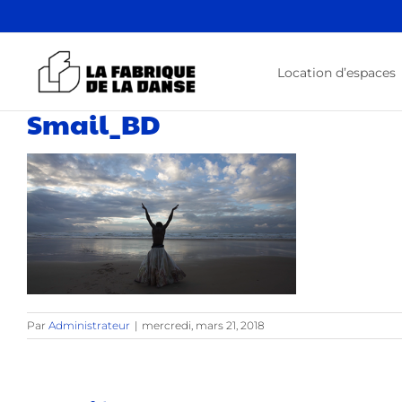
Passer
au
contenu
Location d’espaces
Smail_BD
Par
Administrateur
|
mercredi, mars 21, 2018