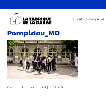
Passer
au
contenu
Location d’espaces
Pompidou_MD
Par
Administrateur
|
mardi, juin 26, 2018