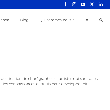
Facebook
Instagram
YouTube
X
Link
genda
Blog
Qui sommes-nous ?
destination de chorégraphes et artistes qui sont dans
r les connaissances et outils pour développer plus