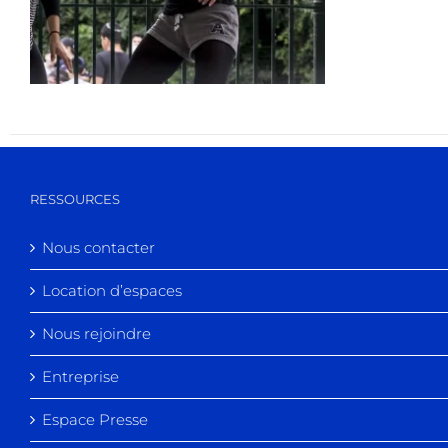
RESSOURCES
Nous contacter
Location d’espaces
Nous rejoindre
Entreprise
Espace Presse