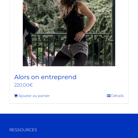
Alors on entreprend
220,00
€
Ajouter au panier
Détails
RESSOURCES