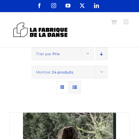
Passer
Facebook
Instagram
YouTube
X
LinkedIn
au
contenu
Trier par
Prix
Montrer
24 produits