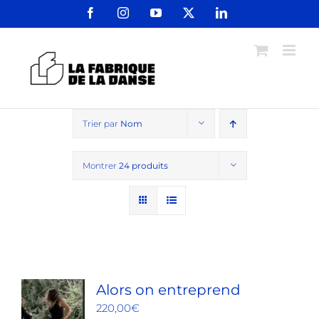
Passer
Facebook
Instagram
YouTube
X
LinkedIn
au
contenu
Trier par
Nom
Montrer
24 produits
Alors on entreprend
220,00
€