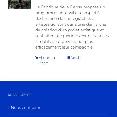
La Fabrique de la Danse propose un
programme intensif et complet à
destination de chorégraphes et
artistes qui sont dans une démarche
de création d’un projet artistique et
souhaitent acquérir les connaissances
et outils pour développer plus
efficacement leur compagnie.
Ajouter au
Détails
panier
RESSOURCES
Nous contacter