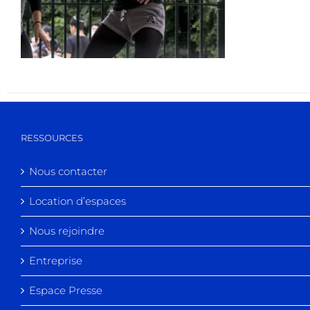
RESSOURCES
Nous contacter
Location d’espaces
Nous rejoindre
Entreprise
Espace Presse