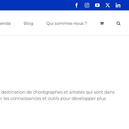
Facebook
Instagram
YouTube
X
Link
genda
Blog
Qui sommes-nous ?
destination de chorégraphes et artistes qui sont dans
r les connaissances et outils pour développer plus